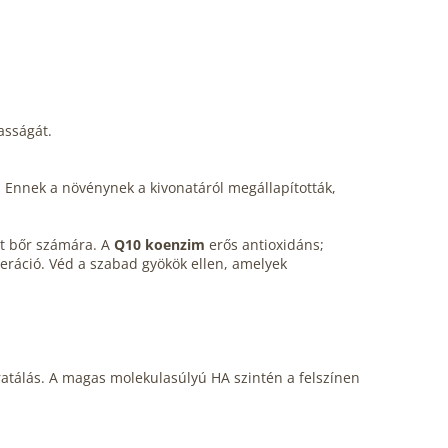
asságát.
. Ennek a növénynek a kivonatáról megállapították,
tt bőr számára. A
Q10 koenzim
erős antioxidáns;
eneráció. Véd a szabad gyökök ellen, amelyek
ratálás. A magas molekulasúlyú HA szintén a felszínen