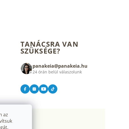
TANÁCSRA VAN
SZÜKSÉGE?
panakeia@panakeia.hu
24 órán belül válaszolunk
n az
vítsuk
gát.