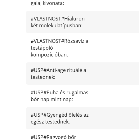
galaj kivonata
:
#VLASTNOST#Hialuron
két molekulatípusban
:
#VLASTNOST#Rózsavíz a
testápoló
kompozícióban
:
#USP#Anti-age rituálé a
testednek
:
#USP#Puha és rugalmas
bőr nap mint nap
:
#USP#Gyengéd ölelés az
egész testednek
:
#USP#Ragyogó bőr