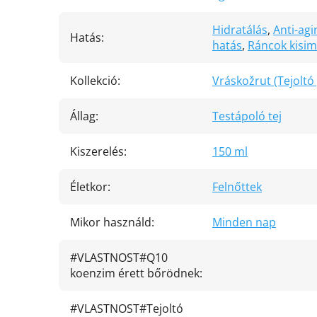
Hidratálás
,
Anti-agi
Hatás
:
hatás
,
Ráncok kisim
Kollekció
:
Vráskožrut (Tejoltó 
Állag
:
Testápoló tej
Kiszerelés
:
150 ml
Életkor
:
Felnőttek
Mikor használd
:
Minden nap
#VLASTNOST#Q10
koenzim érett bőrödnek
:
#VLASTNOST#Tejoltó