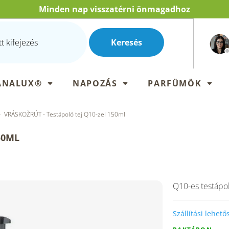
Minden nap visszatérni önmagadhoz
Keresés
ANALUX®
NAPOZÁS
PARFÜMÖK
VRÁSKOŽRÚT - Testápoló tej Q10-zel 150ml
50ML
Q10-es testápoló
Szállítási lehet