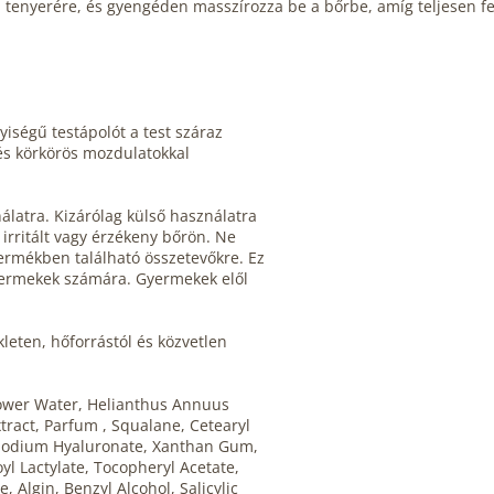
a tenyerére, és gyengéden masszírozza be a bőrbe, amíg teljesen fe
iségű testápolót a test száraz
 és körkörös mozdulatokkal
álatra. Kizárólag külső használatra
irritált vagy érzékeny bőrön. Ne
termékben található összetevőkre. Ez
ermekek számára. Gyermekek elől
eten, hőforrástól és közvetlen
ower Water, Helianthus Annuus
tract, Parfum , Squalane, Cetearyl
, Sodium Hyaluronate, Xanthan Gum,
l Lactylate, Tocopheryl Acetate,
 Algin, Benzyl Alcohol, Salicylic