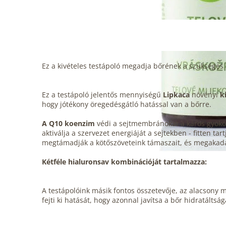
Ez a kivételes testápoló megadja bőrének a szükséges h
Ez a testápoló jelentős mennyiségű
Lipkaca
növényi
ki
hogy jótékony öregedésgátló hatással van a bőrre.
A Q10 koenzim
védi a sejtmembránokat a káros gyökökt
aktiválja a szervezet energiáját a sejtekben - fitten 
megtámadják a kötőszöveteink támaszait, és megakadá
Kétféle hialuronsav kombinációját tartalmazza:
A testápolóink másik fontos összetevője, az alacsony 
fejti ki hatását, hogy azonnal javítsa a bőr hidratáltság