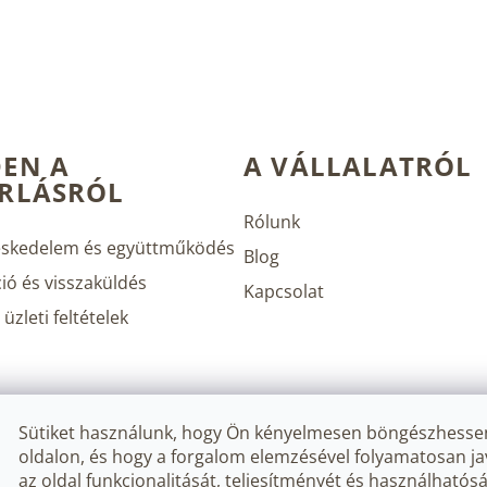
EN A
A VÁLLALATRÓL
RLÁSRÓL
Rólunk
skedelem és együttműködés
Blog
ió és visszaküldés
Kapcsolat
üzleti feltételek
Sütiket használunk, hogy Ön kényelmesen böngészhesse
oldalon, és hogy a forgalom elemzésével folyamatosan ja
az oldal funkcionalitását, teljesítményét és használhatósá