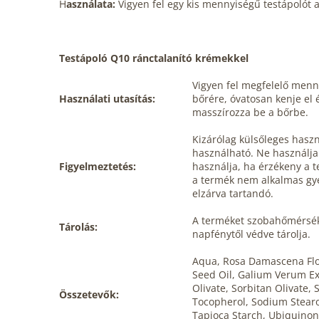
H
asználata:
Vigyen fel egy kis mennyiségű testápolót 
Testápoló Q10 ránctalanító krémekkel
Vigyen fel megfelelő menny
Használati utasítás:
bőrére, óvatosan kenje el
masszírozza be a bőrbe.
Kizárólag külsőleges haszn
használható. Ne használja 
Figyelmeztetés:
használja, ha érzékeny a 
a termék nem alkalmas gy
elzárva tartandó.
A terméket szobahőmérsékl
Tárolás:
napfénytől védve tárolja.
Aqua, Rosa Damascena Fl
Seed Oil, Galium Verum Ex
Olivate, Sorbitan Olivate
Összetevők:
Tocopherol, Sodium Stearoy
Tapioca Starch, Ubiquinone,