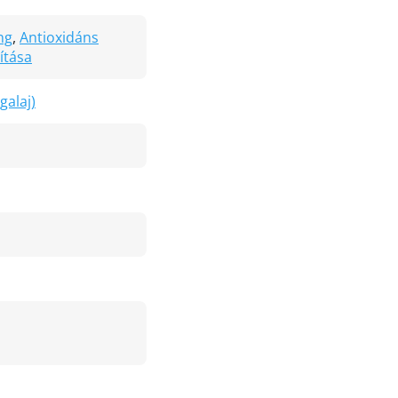
ng
,
Antioxidáns
ítása
galaj)