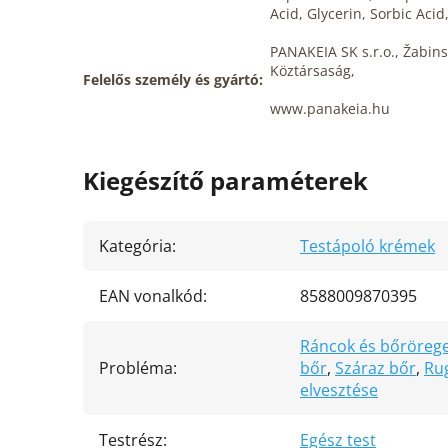
Acid, Glycerin, Sorbic Acid,
PANAKEIA SK s.r.o., Žabins
Köztársaság,
Felelős személy és gyártó:
www.panakeia.hu
Kiegészítő paraméterek
Kategória
:
Testápoló krémek
EAN vonalkód
:
8588009870395
Ráncok és bőröreg
Probléma
:
bőr
,
Száraz bőr
,
Ru
elvesztése
Testrész
:
Egész test