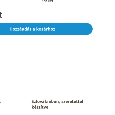
(>5 db)
t
Hozzáadás a kosárhoz
s
Szlovákiában, szeretettel
készítve