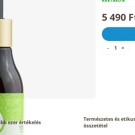
RAKTÁRON
5 490 F
Természetes és etiku
bb ezer értékelés
összetétel