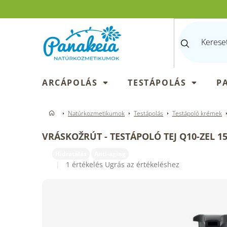
Ugrás
a
fő
tartalomhoz
ARCÁPOLÁS
TESTÁPOLÁS
P
Natúrkozmetikumok
Testápolás
Testápoló krémek
VRÁSKOŽRÚT - TESTÁPOLÓ TEJ Q10-ZEL 1
Hidratálás
Anti-aging
A
1 értékelés
Ugrás az értékeléshez
termék
átlagos
értékelése
5-
ből
5,0