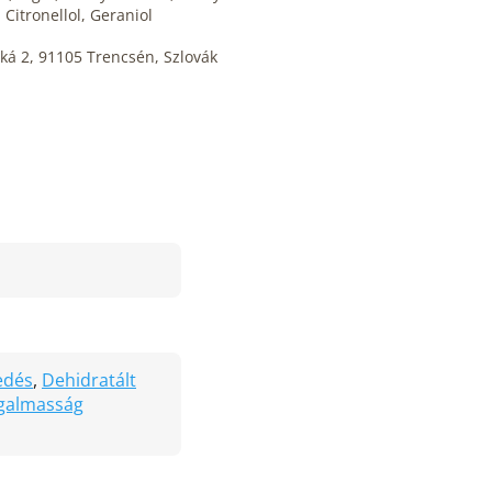
 Citronellol, Geraniol
ká 2, 91105 Trencsén, Szlovák
edés
,
Dehidratált
galmasság