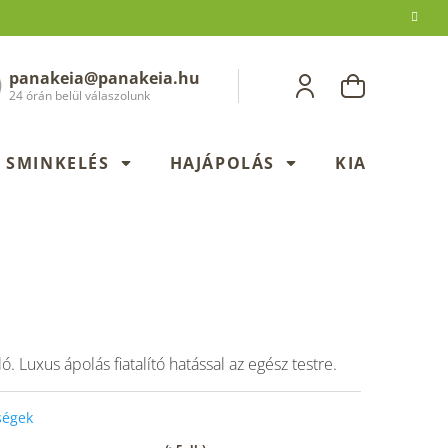
panakeia@panakeia.hu
KOSÁR
24 órán belül válaszolunk
SMINKELÉS
HAJÁPOLÁS
KIADÁSOK
. Luxus ápolás fiatalító hatással az egész testre.
őségek