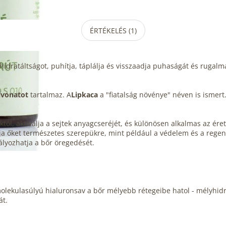
ÉRTÉKELÉS (1)
idratáltságot, puhítja, táplálja és visszaadja puhaságát és rugalm
vonatot
tartalmaz. A
Lipkaca
a "fiatalság növénye" néven is ismert
ől, aktiválja a sejtek anyagcseréjét, és különösen alkalmas az ére
tartja őket természetes szerepükre, mint például a védelem és a reg
lyozhatja a bőr öregedését.
molekulasúlyú hialuronsav a bőr mélyebb rétegeibe hatol - mélyhid
át.