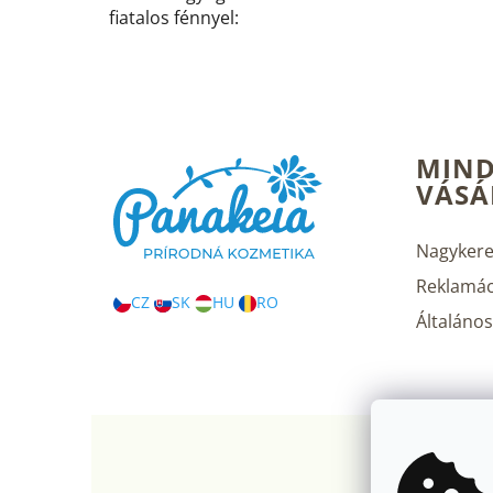
fiatalos fénnyel
:
L
MIND
á
VÁSÁ
b
l
é
Nagykere
c
Reklamác
CZ
SK
HU
RO
Általános 