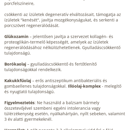
porcfelszíneire,
csökkenti az ízületek degeneratív elváltozásait, támogatja az
ízületek "kenését", javítja mozgékonyságukat, és serkenti a
porcszövet regenerálódását.
Glükozamin
– jelentősen javítja a szervezet kollagén- és
proteoglikán-termelő képességét, amelyek az ízületek
regenerálódásához nélkülözhetetlenek. Gyulladáscsökkentő
tulajdonságú.
Borókaolaj
– gyulladáscsökkentő és fertőtlenítő
tulajdonságokkal rendelkezik.
Kakukkfűolaj
– erős antiszeptikum antibakteriális és
gombaellenes tulajdonságokkal.
Illóolaj-komplex
- melegítő
és nyugtató tulajdonságú.
Figyelmeztetés
: Ne használd a balzsam bármely
összetevőjével szembeni egyéni intolerancia vagy
túlérzékenység esetén, nyálkahártyán, nyílt sebeken, valamint
3 év alatti gyermekeknél.