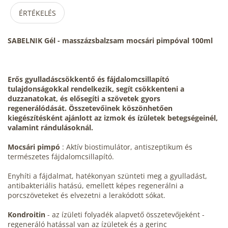
ÉRTÉKELÉS
SABELNIK Gél - masszázsbalzsam mocsári pimpóval 100ml
Erős gyulladáscsökkentő és fájdalomcsillapító
tulajdonságokkal rendelkezik, segít csökkenteni a
duzzanatokat, és elősegíti a szövetek gyors
regenerálódását. Összetevőinek köszönhetően
kiegészítésként ajánlott az izmok és ízületek betegségeinél,
valamint rándulásoknál.
Mocsári pimpó
: Aktív biostimulátor, antiszeptikum és
természetes fájdalomcsillapító.
Enyhíti a fájdalmat, hatékonyan szünteti meg a gyulladást,
antibakteriális hatású, emellett képes regenerálni a
porcszöveteket és elvezetni a lerakódott sókat.
Kondroitin
- az ízületi folyadék alapvető összetevőjeként -
regeneráló hatással van az ízületek és a gerinc