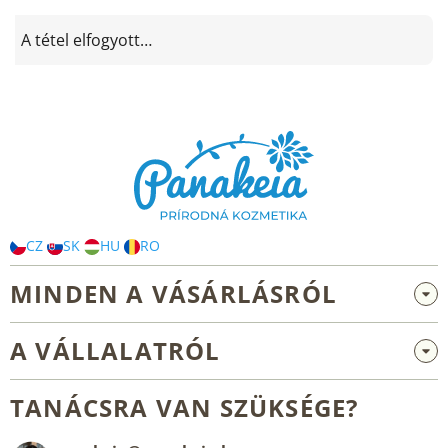
A tétel elfogyott…
L
á
b
l
é
c
CZ
SK
HU
RO
MINDEN A VÁSÁRLÁSRÓL
Nagykereskedelem és együttműködés
A VÁLLALATRÓL
Reklamáció és visszaküldés
Rólunk
Általános üzleti feltételek
TANÁCSRA VAN SZÜKSÉGE?
Blog