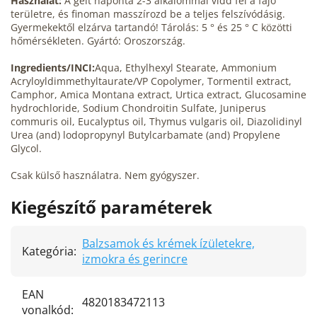
Használat:
A gélt naponta 2-3 alkalommal vidd fel a fájó
területre, és finoman masszírozd be a teljes felszívódásig.
Gyermekektől elzárva tartandó! Tárolás: 5 ° és 25 ° C közötti
hőmérsékleten. Gyártó: Oroszország.
Ingredients/INCI:
Aqua, Ethylhexyl Stearate, Ammonium
Acryloyldimmethyltaurate/VP Copolymer, Tormentil extract,
Camphor, Amica Montana extract, Urtica extract, Glucosamine
hydrochloride, Sodium Chondroitin Sulfate, Juniperus
commuris oil, Eucalyptus oil, Thymus vulgaris oil, Diazolidinyl
Urea (and) lodopropynyl Butylcarbamate (and) Propylene
Glycol.
Csak külső használatra. Nem gyógyszer.
Kiegészítő paraméterek
Balzsamok és krémek ízületekre,
Kategória
:
izmokra és gerincre
EAN
4820183472113
vonalkód
: