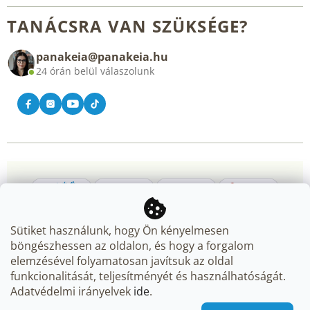
Rólunk
Általános üzleti feltételek
TANÁCSRA VAN SZÜKSÉGE?
Blog
panakeia@panakeia.hu
Kapcsolat
24 órán belül válaszolunk
Sütiket használunk, hogy Ön kényelmesen
böngészhessen az oldalon, és hogy a forgalom
elemzésével folyamatosan javítsuk az oldal
Copyright 2026
Panakeia.hu
. Minden jog fenntartva.
Süti
funkcionalitását, teljesítményét és használhatóságát.
beállítások szerkesztése
Adatvédelmi irányelvek
ide
.