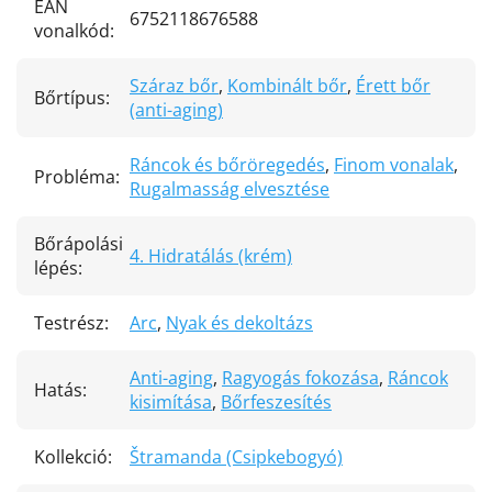
EAN
6752118676588
vonalkód
:
Száraz bőr
,
Kombinált bőr
,
Érett bőr
Bőrtípus
:
(anti-aging)
Ráncok és bőröregedés
,
Finom vonalak
,
Probléma
:
Rugalmasság elvesztése
Bőrápolási
4. Hidratálás (krém)
lépés
:
Testrész
:
Arc
,
Nyak és dekoltázs
Anti-aging
,
Ragyogás fokozása
,
Ráncok
Hatás
:
kisimítása
,
Bőrfeszesítés
Kollekció
:
Štramanda (Csipkebogyó)