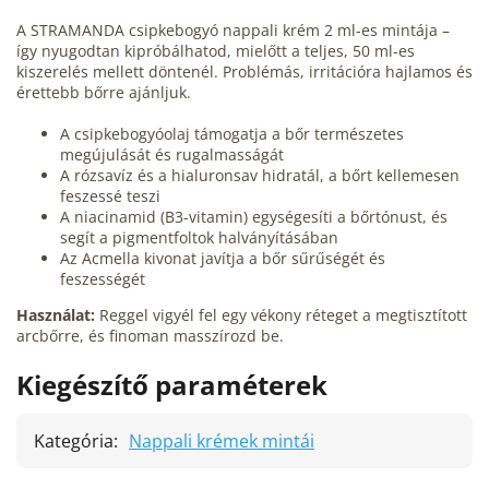
A STRAMANDA csipkebogyó nappali krém 2 ml-es mintája –
így nyugodtan kipróbálhatod, mielőtt a teljes, 50 ml-es
kiszerelés mellett döntenél. Problémás, irritációra hajlamos és
érettebb bőrre ajánljuk.
A csipkebogyóolaj támogatja a bőr természetes
megújulását és rugalmasságát
A rózsavíz és a hialuronsav hidratál, a bőrt kellemesen
feszessé teszi
A niacinamid (B3-vitamin) egységesíti a bőrtónust, és
segít a pigmentfoltok halványításában
Az Acmella kivonat javítja a bőr sűrűségét és
feszességét
Használat:
Reggel vigyél fel egy vékony réteget a megtisztított
arcbőrre, és finoman masszírozd be.
Kiegészítő paraméterek
Kategória
:
Nappali krémek mintái