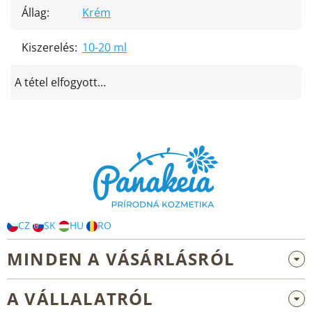
Állag
:
Krém
Kiszerelés
:
10-20 ml
A tétel elfogyott…
L
á
b
l
é
c
CZ
SK
HU
RO
MINDEN A VÁSÁRLÁSRÓL
Nagykereskedelem és együttműködés
A VÁLLALATRÓL
Reklamáció és visszaküldés