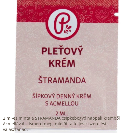
5,0
csillag.
2 ml-es minta a STRAMANDA csipkebogyó nappali krémből
Acmellával – ismerd meg, mielőtt a teljes kiszerelést
választanád.