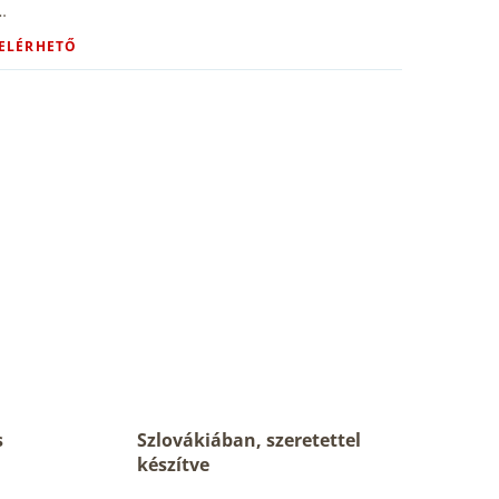
…
 ELÉRHETŐ
s
Szlovákiában, szeretettel
készítve