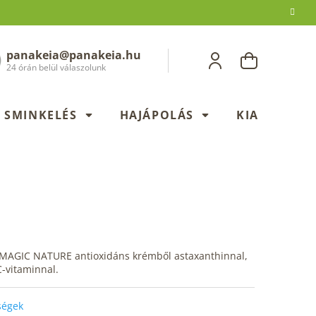
panakeia@panakeia.hu
KOSÁR
24 órán belül válaszolunk
SMINKELÉS
HAJÁPOLÁS
KIADÁSOK
 MAGIC NATURE antioxidáns krémből astaxanthinnal,
C-vitaminnal.
őségek