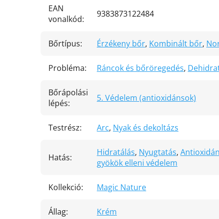
EAN
9383873122484
vonalkód
:
Bőrtípus
:
Érzékeny bőr
,
Kombinált bőr
,
No
Probléma
:
Ráncok és bőröregedés
,
Dehidrat
Bőrápolási
5. Védelem (antioxidánsok)
lépés
:
Testrész
:
Arc
,
Nyak és dekoltázs
Hidratálás
,
Nyugtatás
,
Antioxidá
Hatás
:
gyökök elleni védelem
Kollekció
:
Magic Nature
Állag
:
Krém