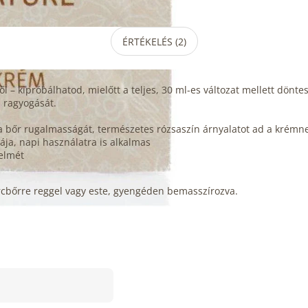
ÉRTÉKELÉS (2)
 kipróbálhatod, mielőtt a teljes, 30 ml-es változat mellett dönte
 ragyogását.
 a bőr rugalmasságát, természetes rózsaszín árnyalatot ad a krémn
vája, napi használatra is alkalmas
delmét
arcbőrre reggel vagy este, gyengéden bemasszírozva.