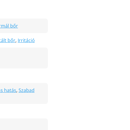
rmál bőr
ált bőr
,
Irritáció
ns hatás
,
Szabad