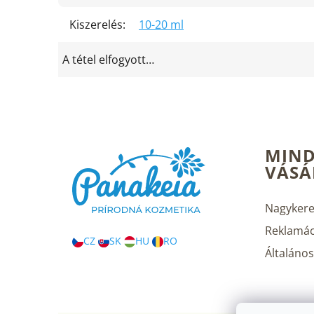
Kiszerelés
:
10-20 ml
A tétel elfogyott…
L
MIND
á
VÁSÁ
b
l
é
Nagykere
c
Reklamác
CZ
SK
HU
RO
Általános 