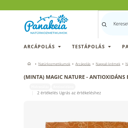
Ugrás
a
fő
tartalomhoz
ARCÁPOLÁS
TESTÁPOLÁS
P
Natúrkozmetikumok
Arcápolás
Nappali krémek
N
(MINTA) MAGIC NATURE - ANTIOXIDÁNS
Hidratálás
Antioxidáns
A
2 értékelés
Ugrás az értékeléshez
termék
átlagos
értékelése
5-
ből
3,5