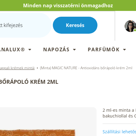
Minden nap visszatérni önmagadhoz
Keresés
ANALUX®
NAPOZÁS
PARFÜMÖK
appali krémek mintái
(Minta) MAGIC NATURE - Antioxidáns bőrápoló krém 2ml
 BŐRÁPOLÓ KRÉM 2ML
2 ml-es minta a
bakuchiollal és 
Szállítási lehet