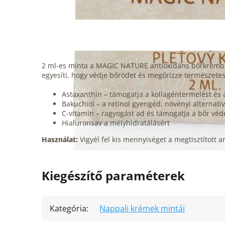
2 ml-es minta a MAGIC NATURE antioxidáns bőrkrémből –
egyesíti, hogy védje bőrödet és megőrizze természetes
Astaxanthin – támogatja a kollagéntermelést és
Bakuchiol – a retinol gyengéd, növényi alternatí
C-vitamin – ragyogást ad és támogatja a bőr vé
Hialuronsav a mélyhidratálásért
Használat:
Vigyél fel kis mennyiséget a megtisztított 
Kiegészítő paraméterek
Kategória
:
Nappali krémek mintái