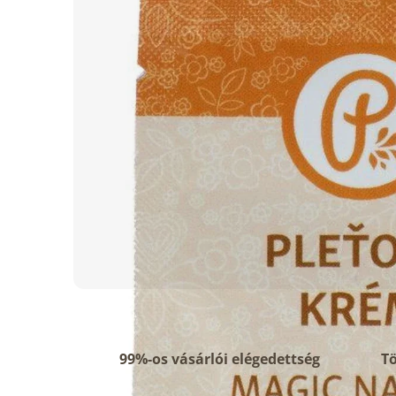
csillag.
99%-os vásárlói elégedettség
Tö