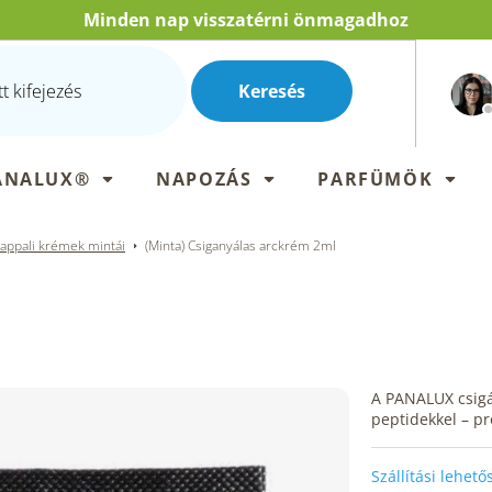
Minden nap visszatérni önmagadhoz
Keresés
ANALUX®
NAPOZÁS
PARFÜMÖK
appali krémek mintái
(Minta) Csiganyálas arckrém 2ml
A PANALUX csigá
peptidekkel – pr
Szállítási lehet