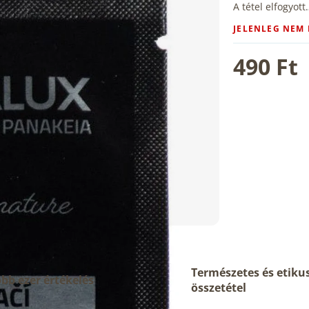
A tétel elfogyott
JELENLEG NEM
490 Ft
Természetes és etiku
bb ezer értékelés
összetétel