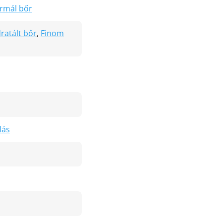
rmál bőr
ratált bőr
,
Finom
lás