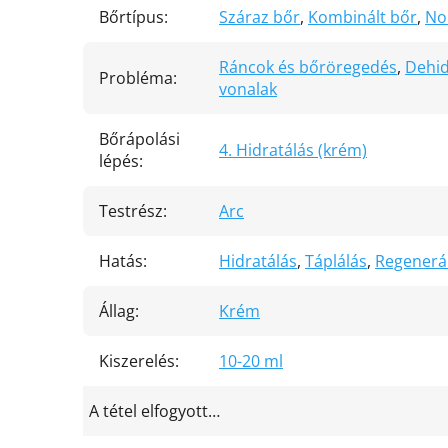
Bőrtípus
:
Száraz bőr
,
Kombinált bőr
,
No
Ráncok és bőröregedés
,
Dehid
Probléma
:
vonalak
Bőrápolási
4. Hidratálás (krém)
lépés
:
Testrész
:
Arc
Hatás
:
Hidratálás
,
Táplálás
,
Regenerá
Állag
:
Krém
Kiszerelés
:
10-20 ml
A tétel elfogyott…