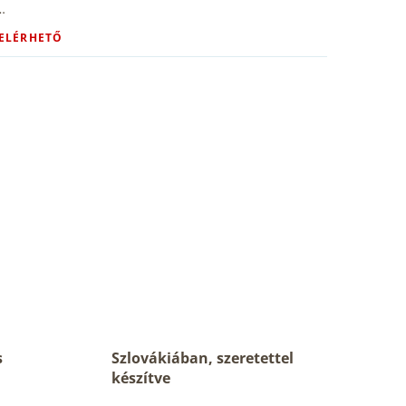
…
 ELÉRHETŐ
s
Szlovákiában, szeretettel
készítve