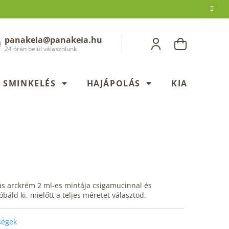
panakeia@panakeia.hu
KOSÁR
24 órán belül válaszolunk
SMINKELÉS
HAJÁPOLÁS
KIADÁSOK
s arckrém 2 ml-es mintája csigamucinnal és
óbáld ki, mielőtt a teljes méretet választod.
őségek