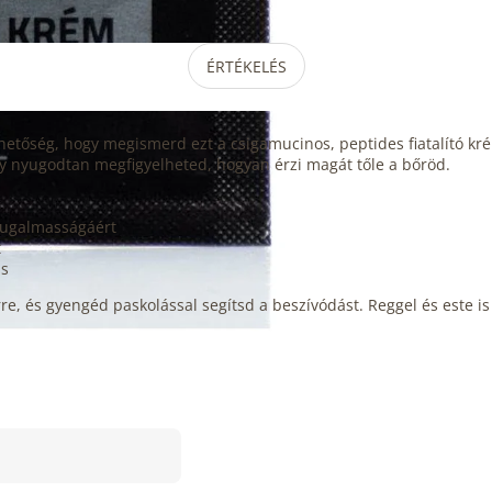
ÉRTÉKELÉS
etőség, hogy megismerd ezt a csigamucinos, peptides fiatalító kréme
gy nyugodtan megfigyelheted, hogyan érzi magát tőle a bőröd.
 rugalmasságáért
t
is
őrre, és gyengéd paskolással segítsd a beszívódást. Reggel és este 