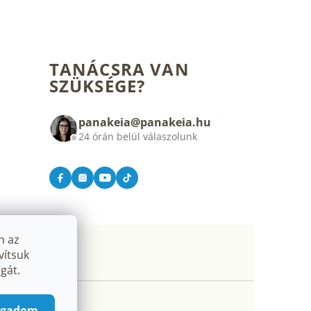
TANÁCSRA VAN
SZÜKSÉGE?
panakeia@panakeia.hu
24 órán belül válaszolunk
n az
vítsuk
gát.
ogadom