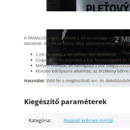
A PANALUX csigás arckrém 2 ml-es mintája – ideális leh
döntenél. A 2 ml-es minta több alkalomra elegendő, í
2 ml-es minta a kényelmes kipróbáláshoz
Csigamucin és peptidek a bőr feszességéért és
Mélyen hidratál, és támogatja a bőr megújulásá
Minden bőrtípusra alkalmas, az érzékeny bőrre 
Használat:
Vidd fel a megtisztított arc- és dekoltázsb
Kiegészítő paraméterek
Kategória
:
Nappali krémek mintái