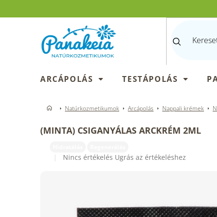
Ugrás
a
fő
tartalomhoz
ARCÁPOLÁS
TESTÁPOLÁS
P
Natúrkozmetikumok
Arcápolás
Nappali krémek
N
(MINTA) CSIGANYÁLAS ARCKRÉM 2ML
Hidratálás
Regenerálás
A
Nincs értékelés
Ugrás az értékeléshez
termék
átlagos
értékelése
5-
ből
0,0