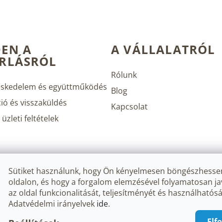
EN A
A VÁLLALATRÓL
RLÁSRÓL
Rólunk
skedelem és együttműködés
Blog
ió és visszaküldés
Kapcsolat
üzleti feltételek
Sütiket használunk, hogy Ön kényelmesen böngészhesse
oldalon, és hogy a forgalom elemzésével folyamatosan ja
az oldal funkcionalitását, teljesítményét és használhatósá
Adatvédelmi irányelvek
ide
.
.
Süti beállítások szerkesztése
Elf